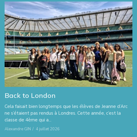
Back to London
Cela faisait bien longtemps que les élèves de Jeanne d’Arc
ne s’étaient pas rendus à Londres. Cette année, c’est la
classe de 4ème qui a...
Alexandre GIN
/
4 juillet 2026