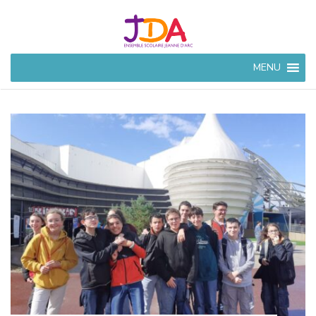
JEANNE
MENU
D'ARC
CIVRAY
Ensemble Scolaire à
Civray (86)