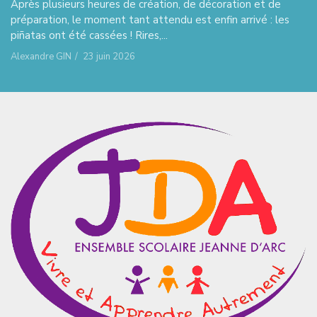
Après plusieurs heures de création, de décoration et de
préparation, le moment tant attendu est enfin arrivé : les
piñatas ont été cassées ! Rires,...
Alexandre GIN
/
23 juin 2026