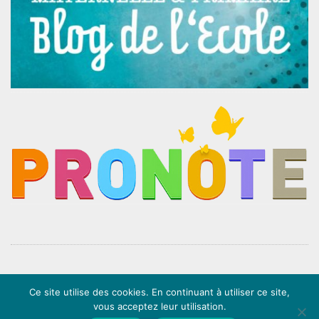
Ce site utilise des cookies. En continuant à utiliser ce site,
Mentions légales
∙
Politique de confidentialité
∙ Website by
Mila Weissweiler
&
LS
vous acceptez leur utilisation.