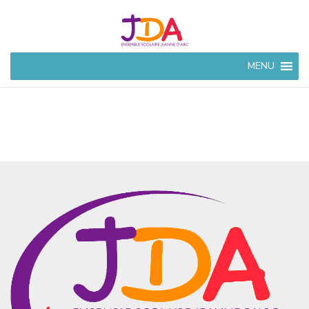
JEANNE
MENU
D'ARC
CIVRAY
Ensemble Scolaire à
Civray (86)