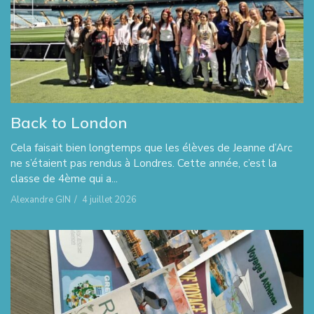
Back to London
Cela faisait bien longtemps que les élèves de Jeanne d’Arc
ne s’étaient pas rendus à Londres. Cette année, c’est la
classe de 4ème qui a...
Alexandre GIN
/
4 juillet 2026