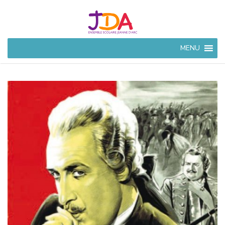
JEANNE
MENU
D'ARC
CIVRAY
Ensemble Scolaire à
Civray (86)