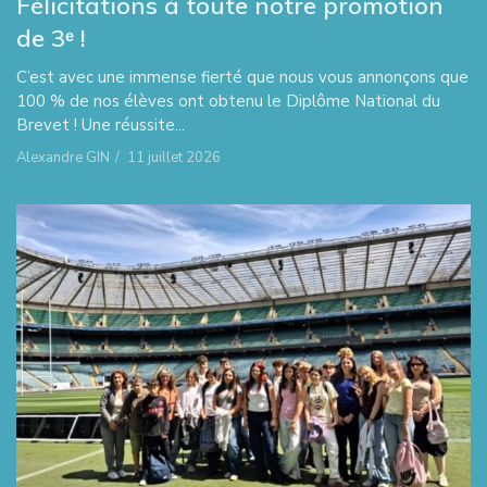
Félicitations à toute notre promotion
de 3ᵉ !
C’est avec une immense fierté que nous vous annonçons que
100 % de nos élèves ont obtenu le Diplôme National du
Brevet ! Une réussite...
Alexandre GIN
/
11 juillet 2026