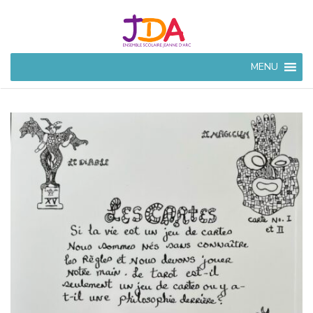
JEANNE
MENU
D'ARC
CIVRAY
Ensemble Scolaire à
Civray (86)