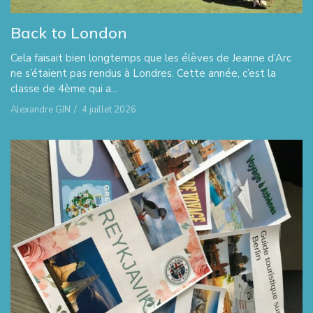
Back to London
Cela faisait bien longtemps que les élèves de Jeanne d’Arc
ne s’étaient pas rendus à Londres. Cette année, c’est la
classe de 4ème qui a...
Alexandre GIN
/
4 juillet 2026