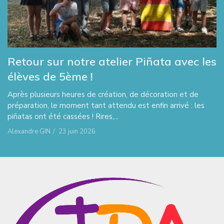
Retour sur notre atelier Piñata avec les
élèves de 5ème !
Après plusieurs heures de création, de décoration et de
préparation, le moment tant attendu est enfin arrivé : les
piñatas ont été cassées ! Rires,...
Alexandre GIN
/
23 juin 2026