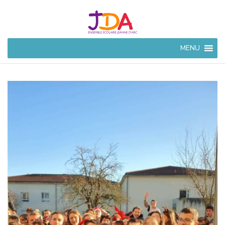
JEANNE
MENU
D'ARC
CIVRAY
Ensemble Scolaire à
Civray (86)