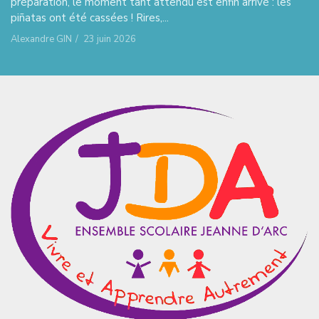
préparation, le moment tant attendu est enfin arrivé : les
piñatas ont été cassées ! Rires,...
Alexandre GIN
/
23 juin 2026