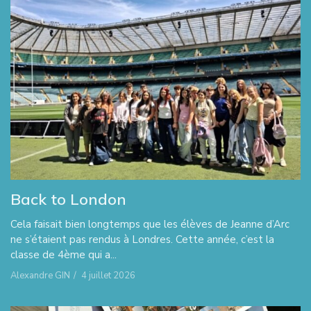
Back to London
Cela faisait bien longtemps que les élèves de Jeanne d’Arc
ne s’étaient pas rendus à Londres. Cette année, c’est la
classe de 4ème qui a...
Alexandre GIN
/
4 juillet 2026