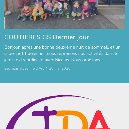
COUTIERES GS Dernier jour
Bonjour, après une bonne deuxième nuit de sommeil, et un
super petit déjeuner, nous reprenons nos activités dans le
jardin extraordinaire avec Nicolas. Nous profitons...
Secrétariat Jeanne d'Arc
/
20 mai 2026