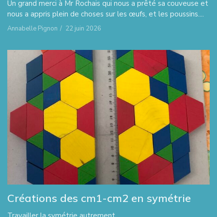
Un grand merci à Mr Rochais qui nous a prêté sa couveuse et
nous a appris plein de choses sur les œufs, et les poussins....
Annabelle Pignon
/
22 juin 2026
Créations des cm1-cm2 en symétrie
Travailler la symétrie autrement…