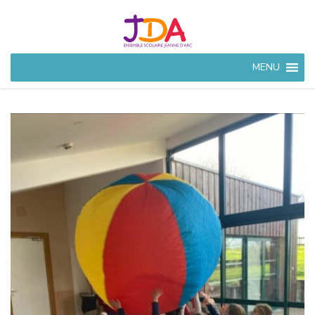
JEANNE
MENU
D'ARC
CIVRAY
Ensemble Scolaire à
Civray (86)