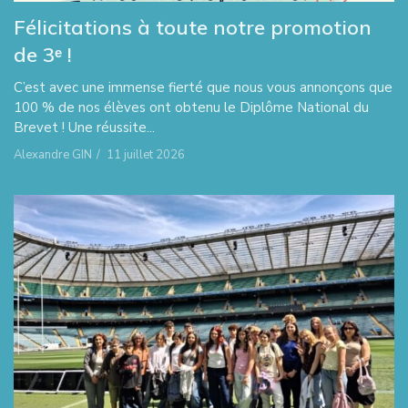
Félicitations à toute notre promotion
de 3ᵉ !
C’est avec une immense fierté que nous vous annonçons que
100 % de nos élèves ont obtenu le Diplôme National du
Brevet ! Une réussite...
Alexandre GIN
/
11 juillet 2026