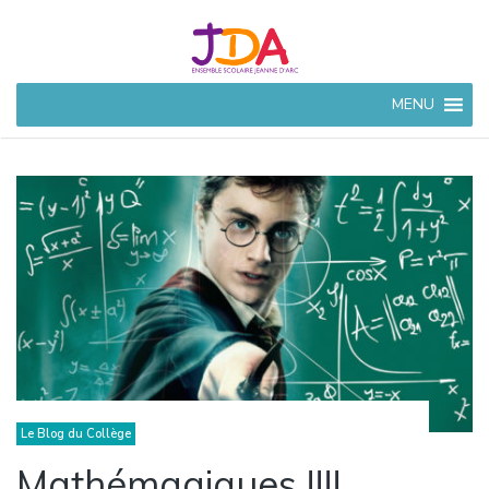
JEANNE
MENU
D'ARC
CIVRAY
Ensemble Scolaire à
Civray (86)
Le Blog du Collège
Mathémagiques !!!!