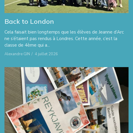
Back to London
Cela faisait bien longtemps que les élèves de Jeanne d’Arc
ne s’étaient pas rendus à Londres. Cette année, c’est la
classe de 4ème qui a...
Alexandre GIN
/
4 juillet 2026