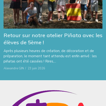
Retour sur notre atelier Piñata avec les
élèves de 5ème !
Après plusieurs heures de création, de décoration et de
préparation, le moment tant attendu est enfin arrivé : les
piñatas ont été cassées ! Rires,...
Alexandre GIN
/
23 juin 2026