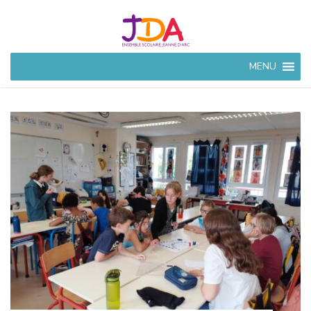
JEANNE
MENU
D'ARC
CIVRAY
Ensemble Scolaire à
Civray (86)