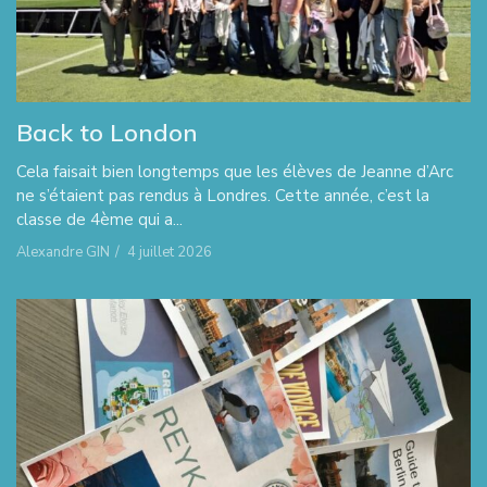
Back to London
Cela faisait bien longtemps que les élèves de Jeanne d’Arc
ne s’étaient pas rendus à Londres. Cette année, c’est la
classe de 4ème qui a...
Alexandre GIN
/
4 juillet 2026