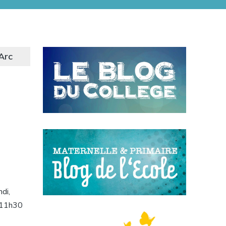
Arc
di,
à 11h30