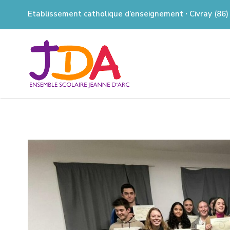
Etablissement catholique d’enseignement ∙ Civray (86)
JEANNE
D'ARC
CIVRAY
Ensemble Scolaire à Civray (86)