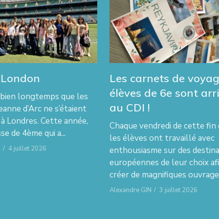
 London
Les carnets de voyag
élèves de 6e sont arr
t bien longtemps que les
au CDI !
eanne d’Arc ne s’étaient
 à Londres. Cette année,
Chaque vendredi de cette fin 
sse de 4ème qui a...
les élèves ont travaillé avec
N
/
4 juillet 2026
enthousiasme sur des destina
européennes de leur choix af
créer de magnifiques ouvrages
Alexandre GIN
/
3 juillet 2026