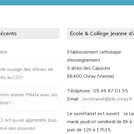
récents
École & Collège Jeanne d’
ndon
Etablissement catholique
d’enseignement
5 allée des Capucins
 de voyage des élèves de
86400 Civray (Vienne)
vés au CDI !
Téléphone : 05 49 87 01 95
otre atelier Piñata avec les
Email :
secretariat@jda-civray.fr
ème !
Le secrétariat est ouvert le lun
 ont pu en apprendre plus
mardi, jeudi et vendredi de 8h 
ance des poussins
puis de 12h à 17h15.