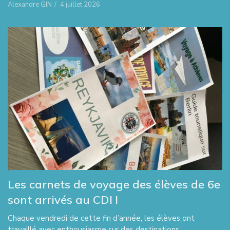
Alexandre GIN
/
4 juillet 2026
Les carnets de voyage des élèves de 6e
sont arrivés au CDI !
Chaque vendredi de cette fin d’année, les élèves ont
travaillé avec enthousiasme sur des destinations