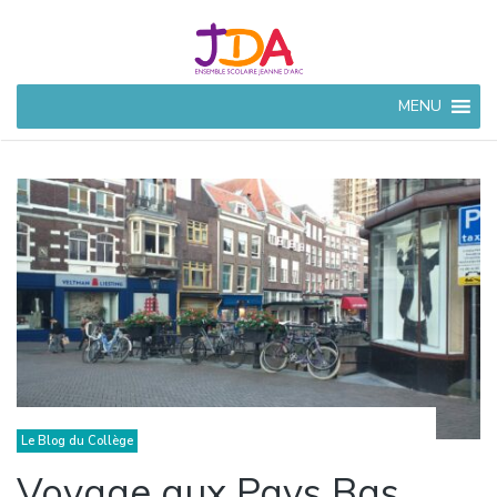
JEANNE
MENU
D'ARC
CIVRAY
Ensemble Scolaire à
Civray (86)
Le Blog du Collège
Voyage aux Pays Bas