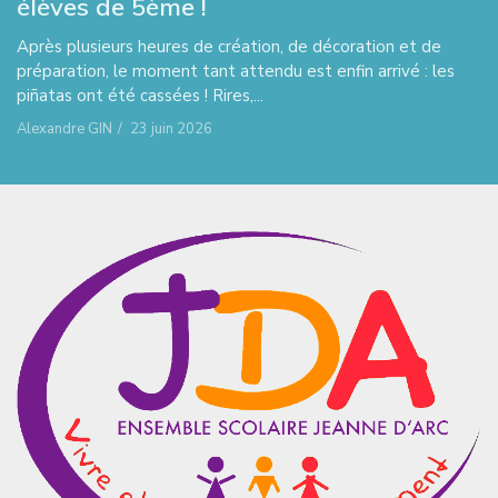
élèves de 5ème !
Après plusieurs heures de création, de décoration et de
préparation, le moment tant attendu est enfin arrivé : les
piñatas ont été cassées ! Rires,...
Alexandre GIN
/
23 juin 2026