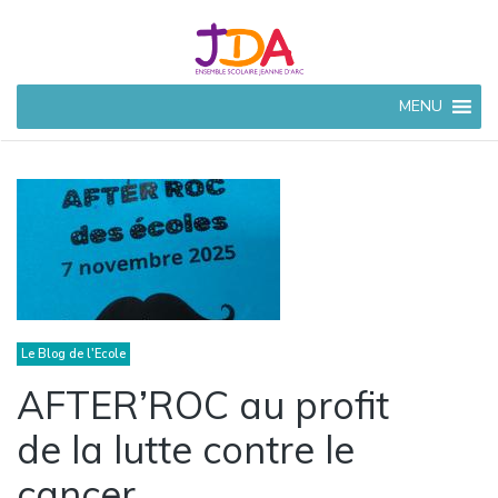
JEANNE
MENU
D'ARC
CIVRAY
Ensemble Scolaire à
Civray (86)
Le Blog de l'Ecole
AFTER’ROC au profit
de la lutte contre le
cancer