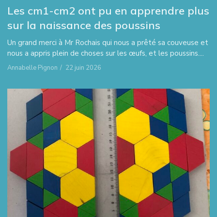
Les cm1-cm2 ont pu en apprendre plus
sur la naissance des poussins
Un grand merci à Mr Rochais qui nous a prêté sa couveuse et
nous a appris plein de choses sur les œufs, et les poussins....
Annabelle Pignon
/
22 juin 2026