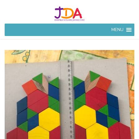
JEANNE
MENU
D'ARC
CIVRAY
Ensemble Scolaire à
Civray (86)