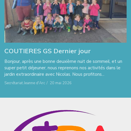
COUTIERES GS Dernier jour
Bonjour, après une bonne deuxième nuit de sommeil, et un
super petit déjeuner, nous reprenons nos activités dans le
jardin extraordinaire avec Nicolas. Nous profitons...
Secrétariat Jeanne d'Arc
/
20 mai 2026