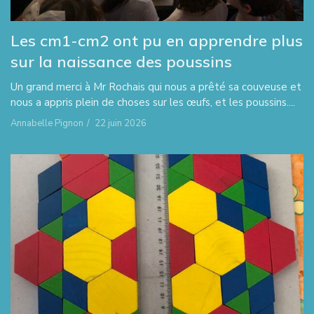
Les cm1-cm2 ont pu en apprendre plus
sur la naissance des poussins
Un grand merci à Mr Rochais qui nous a prêté sa couveuse et
nous a appris plein de choses sur les œufs, et les poussins....
Annabelle Pignon
/
22 juin 2026