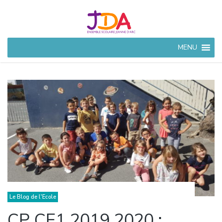
JEANNE
MENU
D'ARC
CIVRAY
Ensemble Scolaire à
Civray (86)
Le Blog de l'Ecole
CP CE1 2019 2020 :