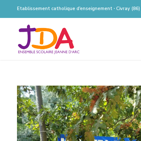
Etablissement catholique d’enseignement ∙ Civray (86)
JEANNE
D'ARC
CIVRAY
Ensemble Scolaire à Civray (86)