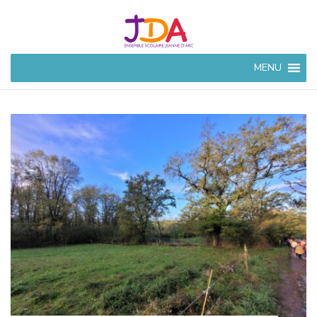
JEANNE
MENU
D'ARC
CIVRAY
Ensemble Scolaire à
Civray (86)