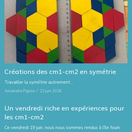
Créations des cm1-cm2 en symétrie
Travailler la symétrie autrement…
Annabelle Pignon
/
22 juin 2026
Un vendredi riche en expériences pour
les cm1-cm2
Ce vendredi 19 juin, nous nous sommes rendus à l’île fouin