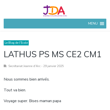
JEANNE
MENU
D'ARC
CIVRAY
Ensemble Scolaire à
Le Blog de l'Ecole
Civray (86)
LATHUS PS MS CE2 CM1
Secrétariat Jeanne d'Arc
- 29 janvier 2025
Nous sommes bien arrivés.
Tout va bien.
Voyage super. Bises maman papa