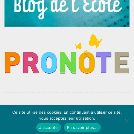
Ce site utilise des cookies. En continuant à utiliser ce site,
Mentions légales
∙
Politique de confidentialité
∙ Website by
Mila Weissweiler
&
LS
vous acceptez leur utilisation.
Com'
J'accepte
En savoir plus...