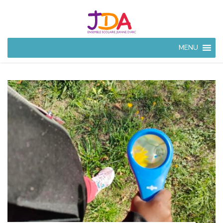
JEANNE
MENU
D'ARC
CIVRAY
Ensemble Scolaire à
Civray (86)