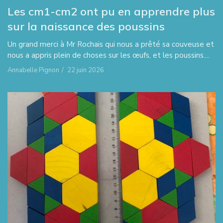
Les cm1-cm2 ont pu en apprendre plus
sur la naissance des poussins
Un grand merci à Mr Rochais qui nous a prêté sa couveuse et
nous a appris plein de choses sur les œufs, et les poussins....
Annabelle Pignon
/
22 juin 2026