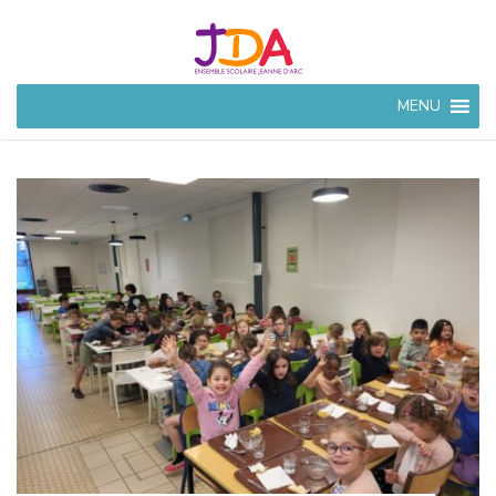
JEANNE
MENU
D'ARC
CIVRAY
Ensemble Scolaire à
Civray (86)