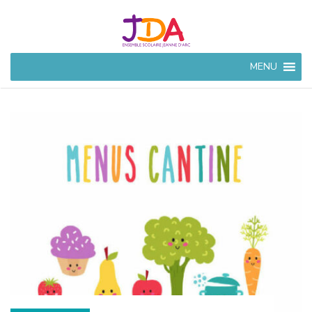
JEANNE
MENU
D'ARC
CIVRAY
Ensemble Scolaire à
Civray (86)