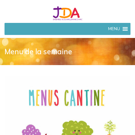
JEANNE
MENU
D'ARC
CIVRAY
Menu de la semaine
Ensemble Scolaire à
Civray (86)