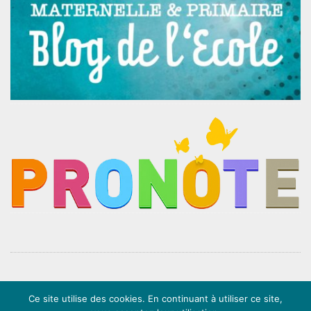
Ce site utilise des cookies. En continuant à utiliser ce site,
Mentions légales
∙
Politique de confidentialité
∙ Website by
Mila Weissweiler
&
LS