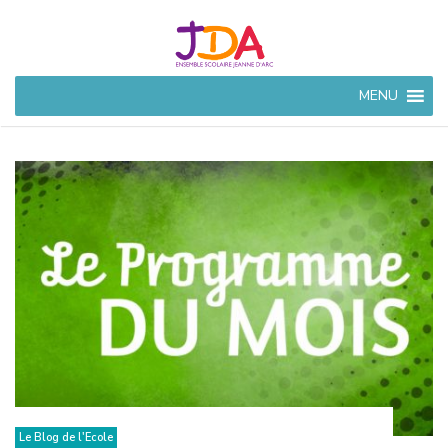
JEANNE
MENU
D'ARC
CIVRAY
Ensemble Scolaire à
Civray (86)
Le Blog de l'Ecole