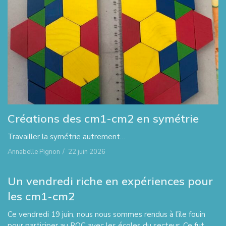
Créations des cm1-cm2 en symétrie
Travailler la symétrie autrement…
Annabelle Pignon
/
22 juin 2026
Un vendredi riche en expériences pour
les cm1-cm2
Ce vendredi 19 juin, nous nous sommes rendus à l’île fouin
pour participer au ROC avec les écoles du secteur. Ce fut