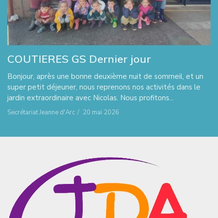
COUTIERES GS Dernier jour
Bonjour, après une bonne deuxième nuit de sommeil, et un
super petit déjeuner, nous reprenons nos activités dans le
jardin extraordinaire avec Nicolas. Nous profitons...
Secrétariat Jeanne d'Arc
/
20 mai 2026