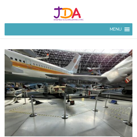
JEANNE
MENU
D'ARC
CIVRAY
Ensemble Scolaire à
Civray (86)