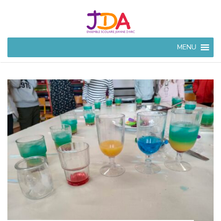
JEANNE
MENU
D'ARC
CIVRAY
Ensemble Scolaire à
Civray (86)