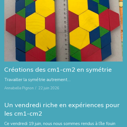
Créations des cm1-cm2 en symétrie
Travailler la symétrie autrement…
Annabelle Pignon
/
22 juin 2026
Un vendredi riche en expériences pour
les cm1-cm2
Ce vendredi 19 juin, nous nous sommes rendus à l’île fouin