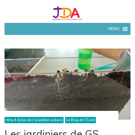
JEANNE
MENU
D'ARC
CIVRAY
Ensemble Scolaire à
Civray (86)
Infos & Actus de l'ensemble scolaire
Le Blog de l'Ecole
Les jardiniers de GS